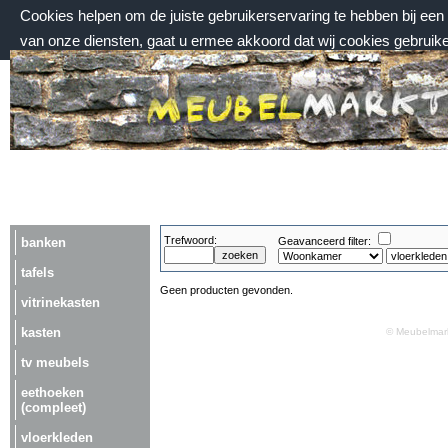
Cookies helpen om de juiste gebruikerservaring te hebben bij ee
van onze diensten, gaat u ermee akkoord dat wij cookies gebruik
zondag 9 augustus 2026, 04:10 uur
Welkom bij Meubelmarktplein.nl
Trefwoord:
banken
Geavanceerd filter:
tafels
Geen producten gevonden.
vitrinekasten
kasten
© Meubelmark
tv meubels
eethoeken
(compleet)
vloerkleden