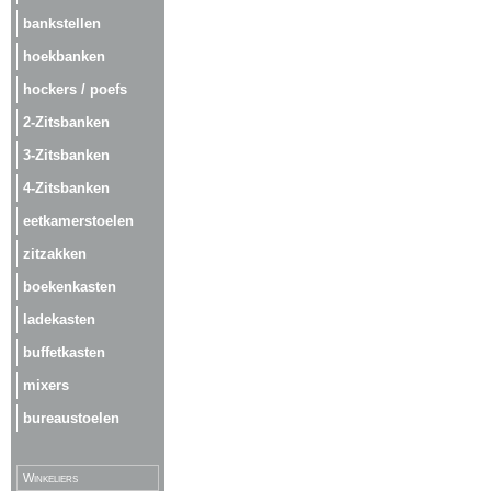
bankstellen
hoekbanken
hockers / poefs
2-Zitsbanken
3-Zitsbanken
4-Zitsbanken
eetkamerstoelen
zitzakken
boekenkasten
ladekasten
buffetkasten
mixers
bureaustoelen
Winkeliers