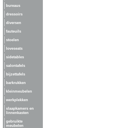
bureaus
dressoirs
diversen
fauteuils
stoelen
loveseats
sidetables
salontafels
bijzettafels
barkrukken
kleinmeubelen
werkplekken
slaapkamers en
linnenkasten
gebruikte
meubelen