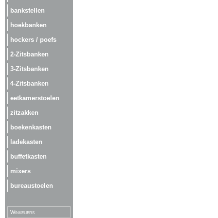
bankstellen
hoekbanken
hockers / poefs
2-Zitsbanken
3-Zitsbanken
4-Zitsbanken
eetkamerstoelen
zitzakken
boekenkasten
ladekasten
buffetkasten
mixers
bureaustoelen
Winkeliers