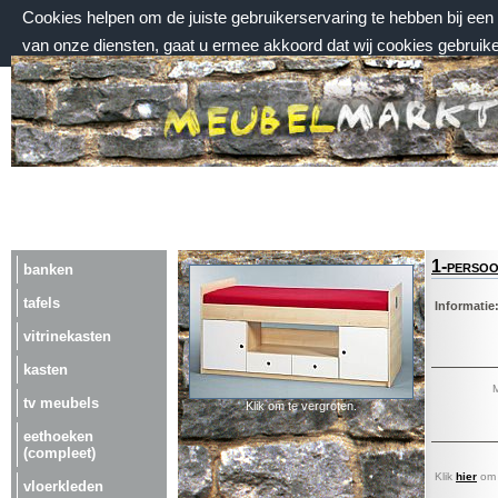
Cookies helpen om de juiste gebruikerservaring te hebben bij ee
van onze diensten, gaat u ermee akkoord dat wij cookies gebruik
vrijdag 7 augustus 2026, 13:54 uur
Welkom bij Meubelmarktplein.nl
1-persoo
banken
tafels
Informatie
vitrinekasten
kasten
M
tv meubels
Klik om te vergroten.
eethoeken
(compleet)
Klik
hier
om a
vloerkleden