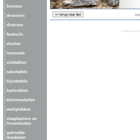
bureaus
voe
dressoirs
diversen
© Meubelmark
fauteuils
stoelen
loveseats
sidetables
salontafels
bijzettafels
barkrukken
kleinmeubelen
werkplekken
slaapkamers en
linnenkasten
gebruikte
meubelen