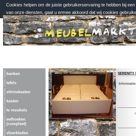
Cookies helpen om de juiste gebruikerservaring te hebben bij ee
van onze diensten, gaat u ermee akkoord dat wij cookies gebruik
vrijdag 7 augustus 2026, 11:15 uur
Welkom bij Meubelmarktplein.nl
serenity
banken
tafels
Informatie
vitrinekasten
kasten
tv meubels
M
eethoeken
Klik om te vergroten.
(compleet)
vloerkleden