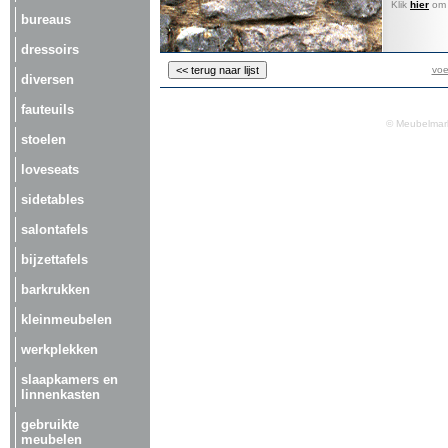
Klik
hier
om a
bureaus
dressoirs
voe
diversen
fauteuils
© Meubelmark
stoelen
loveseats
sidetables
salontafels
bijzettafels
barkrukken
kleinmeubelen
werkplekken
slaapkamers en
linnenkasten
gebruikte
meubelen