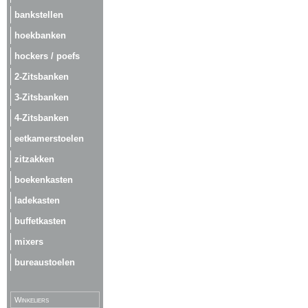
bankstellen
hoekbanken
hockers / poefs
2-Zitsbanken
3-Zitsbanken
4-Zitsbanken
eetkamerstoelen
zitzakken
boekenkasten
ladekasten
buffetkasten
mixers
bureaustoelen
Winkeliers