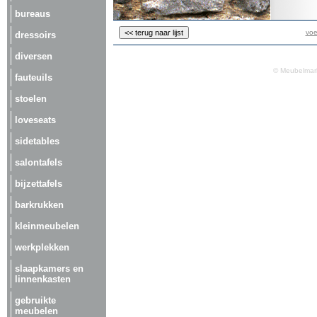
bureaus
voe
dressoirs
diversen
© Meubelmark
fauteuils
stoelen
loveseats
sidetables
salontafels
bijzettafels
barkrukken
kleinmeubelen
werkplekken
slaapkamers en
linnenkasten
gebruikte
meubelen