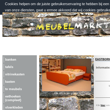
Cookies helpen om de juiste gebruikerservaring te hebben bij ee
van onze diensten, gaat u ermee akkoord dat wij cookies gebruik
zondag 9 augustus 2026, 00:27 uur
Welkom bij Meubelmarktplein.nl
eastborn
banken
tafels
Informatie
vitrinekasten
kasten
M
tv meubels
Klik om te vergroten.
eethoeken
(compleet)
Klik
hier
om a
vloerkleden