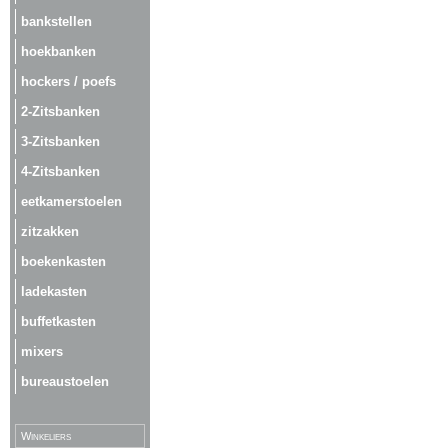
bankstellen
hoekbanken
hockers / poefs
2-Zitsbanken
3-Zitsbanken
4-Zitsbanken
eetkamerstoelen
zitzakken
boekenkasten
ladekasten
buffetkasten
mixers
bureaustoelen
Winkeliers