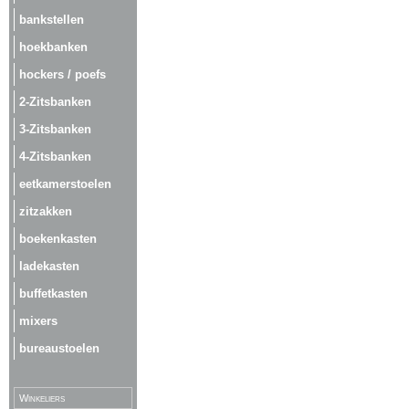
bankstellen
hoekbanken
hockers / poefs
2-Zitsbanken
3-Zitsbanken
4-Zitsbanken
eetkamerstoelen
zitzakken
boekenkasten
ladekasten
buffetkasten
mixers
bureaustoelen
Winkeliers