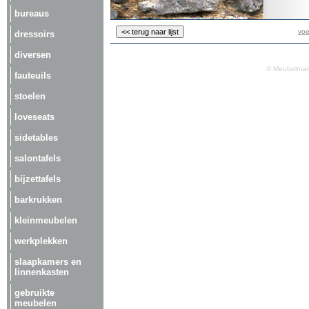
bureaus
voe
dressoirs
diversen
© Meubelmark
fauteuils
stoelen
loveseats
sidetables
salontafels
bijzettafels
barkrukken
kleinmeubelen
werkplekken
slaapkamers en
linnenkasten
gebruikte
meubelen