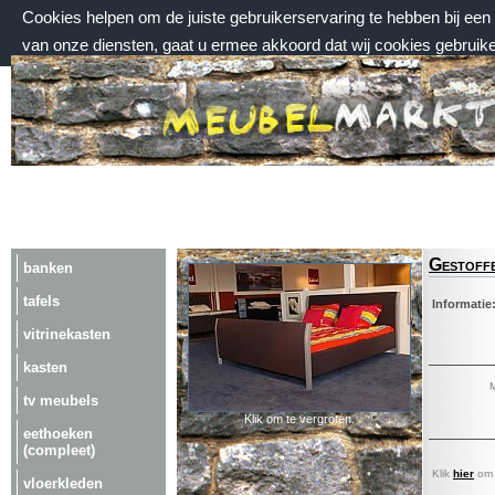
Cookies helpen om de juiste gebruikerservaring te hebben bij ee
van onze diensten, gaat u ermee akkoord dat wij cookies gebruik
vrijdag 7 augustus 2026, 00:56 uur
Welkom bij Meubelmarktplein.nl
Gestoffe
banken
tafels
Informatie
vitrinekasten
kasten
M
tv meubels
Klik om te vergroten.
eethoeken
(compleet)
Klik
hier
om a
vloerkleden