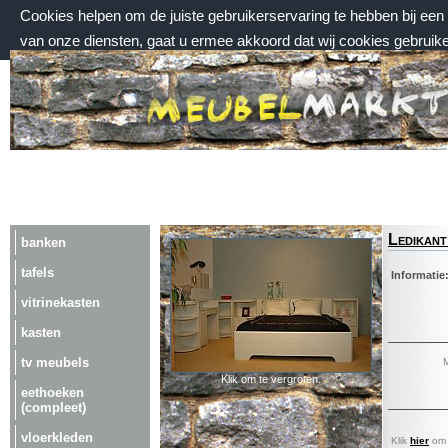
Cookies helpen om de juiste gebruikerservaring te hebben bij ee
van onze diensten, gaat u ermee akkoord dat wij cookies gebruik
zaterdag 8 augustus 2026, 13:39 uur
Welkom bij Meubelmarktplein.nl
Ledikant
banken
tafels
Informatie
vitrinekasten
kasten
tv meubels
M
Klik om te vergroten.
eethoeken
(compleet)
vloerkleden
Klik
hier
om a