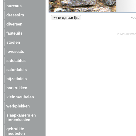
bureaus
dressoirs
voe
diversen
fauteuils
© Meubelmark
stoelen
loveseats
sidetables
salontafels
bijzettafels
barkrukken
kleinmeubelen
werkplekken
slaapkamers en
linnenkasten
gebruikte
meubelen