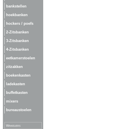
bankstellen
hoekbanken
hockers / poefs
2-Zitsbanken
3-Zitsbanken
4-Zitsbanken
eetkamerstoelen
zitzakken
boekenkasten
ladekasten
buffetkasten
mixers
bureaustoelen
Winkeliers