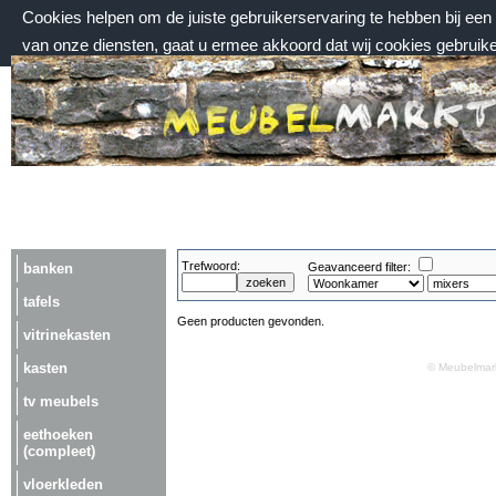
Cookies helpen om de juiste gebruikerservaring te hebben bij ee
van onze diensten, gaat u ermee akkoord dat wij cookies gebruik
vrijdag 7 augustus 2026, 06:46 uur
Welkom bij Meubelmarktplein.nl
Trefwoord:
banken
Geavanceerd filter:
tafels
Geen producten gevonden.
vitrinekasten
kasten
© Meubelmark
tv meubels
eethoeken
(compleet)
vloerkleden