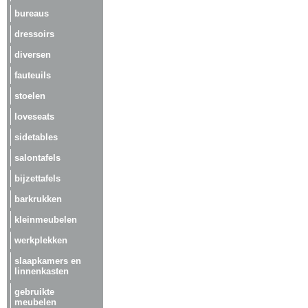
bureaus
dressoirs
diversen
fauteuils
stoelen
loveseats
sidetables
salontafels
bijzettafels
barkrukken
kleinmeubelen
werkplekken
slaapkamers en
linnenkasten
gebruikte
meubelen