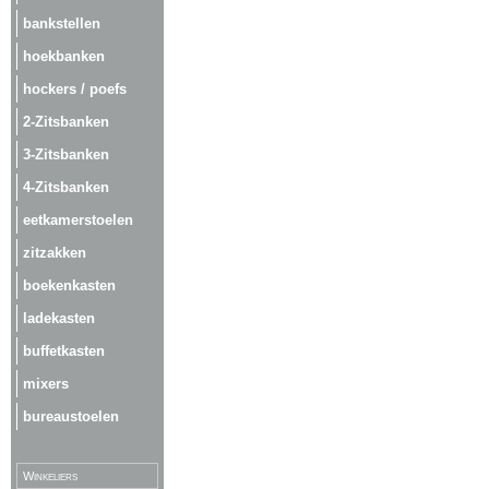
bankstellen
hoekbanken
hockers / poefs
2-Zitsbanken
3-Zitsbanken
4-Zitsbanken
eetkamerstoelen
zitzakken
boekenkasten
ladekasten
buffetkasten
mixers
bureaustoelen
Winkeliers