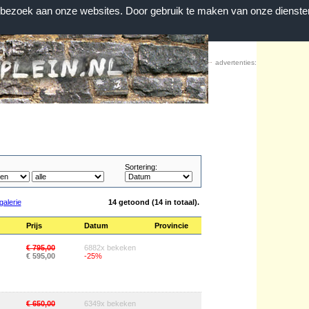
n bezoek aan onze websites. Door gebruik te maken van onze dienste
Home
|
Contact
|
Favorieten
advertenties:
Sortering:
galerie
14 getoond (14 in totaal).
Prijs
Datum
Provincie
€ 795,00
6882x bekeken
€ 595,00
-25%
€ 650,00
6349x bekeken