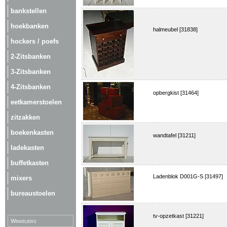
bankstellen
hoekbanken
halmeubel [31838]
hockers / poefs
2-Zitsbanken
3-Zitsbanken
4-Zitsbanken
opbergkist [31464]
eetkamerstoelen
zitzakken
boekenkasten
wandtafel [31211]
ladekasten
buffetkasten
Ladenblok D001G-S [31497]
mixers
bureaustoelen
tv-opzetkast [31221]
Winkeliers