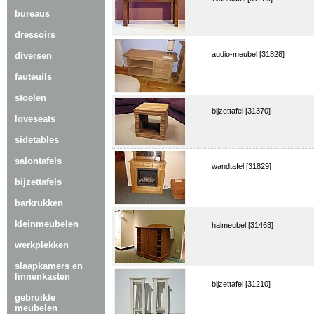
bureaus
dressoirs
audio-meubel [31828]
diversen
fauteuils
stoelen
bijzettafel [31370]
loveseats
sidetables
salontafels
wandtafel [31829]
bijzettafels
barkrukken
kleinmeubelen
halmeubel [31463]
werkplekken
slaapkamers en
linnenkasten
bijzettafel [31210]
gebruikte
meubelen