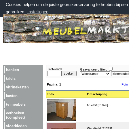
Cookies helpen om de juiste gebruikerservaring te hebben bij ee
gebruiken.
Instellingen
zaterdag 8 augustus 2026, 15:06 uur
Welkom bij Meubelmarktplein.nl
Trefwoord:
banken
Geavanceerd filter:
tafels
Pagina:
1
Foto 
vitrinekasten
Foto
Omschrijving
kasten
tv meubels
tv-kast [31826]
eethoeken
(compleet)
vloerkleden
Wandtafel [31229]