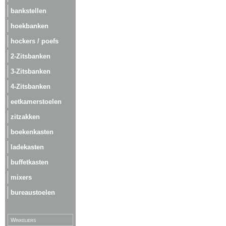
bankstellen
hoekbanken
hockers / poefs
2-Zitsbanken
3-Zitsbanken
4-Zitsbanken
eetkamerstoelen
zitzakken
boekenkasten
ladekasten
buffetkasten
mixers
bureaustoelen
Winkeliers