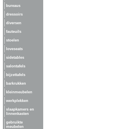
bureaus
dressoirs
diversen
fauteuils
stoelen
loveseats
sidetables
salontafels
bijzettafels
barkrukken
kleinmeubelen
werkplekken
slaapkamers en
linnenkasten
gebruikte
meubelen