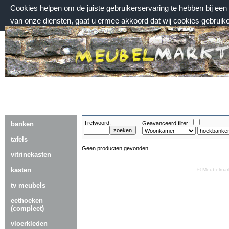
Cookies helpen om de juiste gebruikerservaring te hebben bij ee
van onze diensten, gaat u ermee akkoord dat wij cookies gebruik
zaterdag 8 augustus 2026, 18:36 uur
Welkom bij Meubelmarktplein.nl
Trefwoord:
banken
Geavanceerd filter:
tafels
Geen producten gevonden.
vitrinekasten
kasten
© Meubelmark
tv meubels
eethoeken
(compleet)
vloerkleden