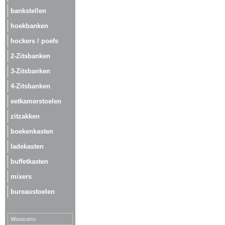
bankstellen
hoekbanken
hockers / poefs
2-Zitsbanken
3-Zitsbanken
4-Zitsbanken
eetkamerstoelen
zitzakken
boekenkasten
ladekasten
buffetkasten
mixers
bureaustoelen
Winkeliers