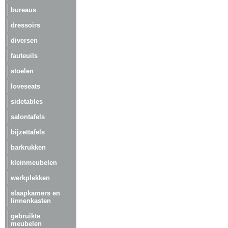
bureaus
dressoirs
diversen
fauteuils
stoelen
loveseats
sidetables
salontafels
bijzettafels
barkrukken
kleinmeubelen
werkplekken
slaapkamers en
linnenkasten
gebruikte
meubelen