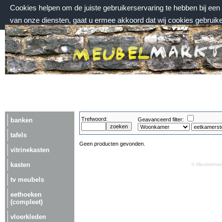
Cookies helpen om de juiste gebruikerservaring te hebben bij ee
van onze diensten, gaat u ermee akkoord dat wij cookies gebruik
zaterdag 8 augustus 2026, 05:32 uur
Welkom bij Meubelmarktplein.nl
Trefwoord:
banken
Geavanceerd filter:
tafels
Geen producten gevonden.
vitrinekasten
kasten
© Meubelmark
tv meubels
eethoeken
(compleet)
vloerkleden