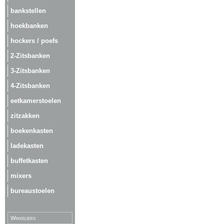
bankstellen
hoekbanken
hockers / poefs
2-Zitsbanken
3-Zitsbanken
4-Zitsbanken
eetkamerstoelen
zitzakken
boekenkasten
ladekasten
buffetkasten
mixers
bureaustoelen
Winkeliers