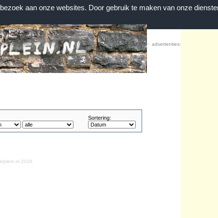
n bezoek aan onze websites. Door gebruik te maken van onze dienste
Home
|
Contact
|
Favorieten
advertenties:
Sortering:
tplein.nl 2026