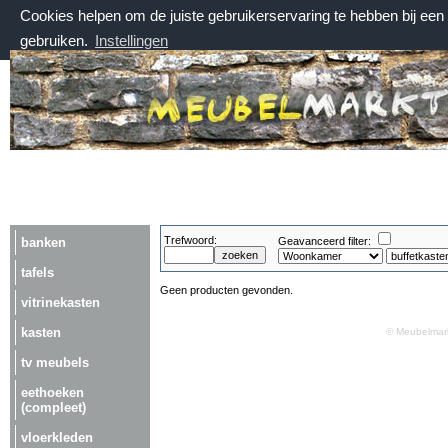
Cookies helpen om de juiste gebruikerservaring te hebben bij ee
gebruiken.
Instellingen
vrijdag 7 augustus 2026, 19:08 uur
Welkom bij Meubelmarktplein.nl
Trefwoord:
banken
Geavanceerd filter:
tafels
Geen producten gevonden.
vitrinekasten
kasten
© Meubelmark
tv meubels
eethoeken
(compleet)
vloerkleden