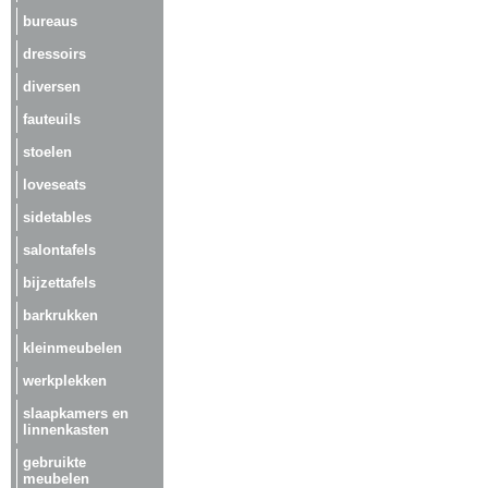
bureaus
dressoirs
diversen
fauteuils
stoelen
loveseats
sidetables
salontafels
bijzettafels
barkrukken
kleinmeubelen
werkplekken
slaapkamers en
linnenkasten
gebruikte
meubelen