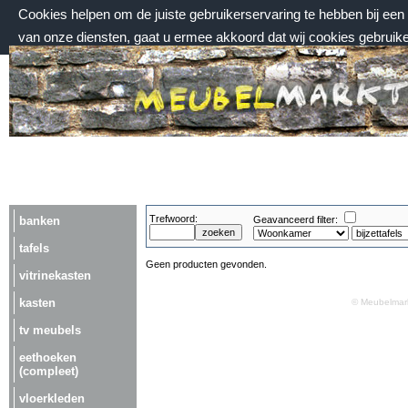
Cookies helpen om de juiste gebruikerservaring te hebben bij ee
van onze diensten, gaat u ermee akkoord dat wij cookies gebruik
donderdag 6 augustus 2026, 07:41 uur
Welkom bij Meubelmarktplein.nl
Trefwoord:
banken
Geavanceerd filter:
tafels
Geen producten gevonden.
vitrinekasten
kasten
© Meubelmark
tv meubels
eethoeken
(compleet)
vloerkleden