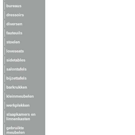
bureaus
dressoirs
diversen
fauteuils
stoelen
loveseats
sidetables
salontafels
bijzettafels
barkrukken
kleinmeubelen
werkplekken
slaapkamers en
linnenkasten
gebruikte
meubelen