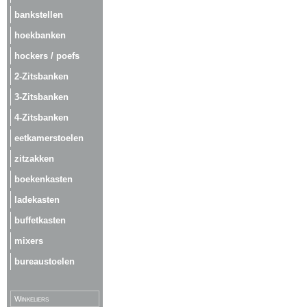
bankstellen
hoekbanken
hockers / poefs
2-Zitsbanken
3-Zitsbanken
4-Zitsbanken
eetkamerstoelen
zitzakken
boekenkasten
ladekasten
buffetkasten
mixers
bureaustoelen
Winkeliers