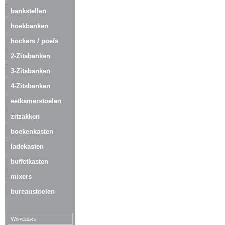
bankstellen
hoekbanken
hockers / poefs
2-Zitsbanken
3-Zitsbanken
4-Zitsbanken
eetkamerstoelen
zitzakken
boekenkasten
ladekasten
buffetkasten
mixers
bureaustoelen
Winkeliers