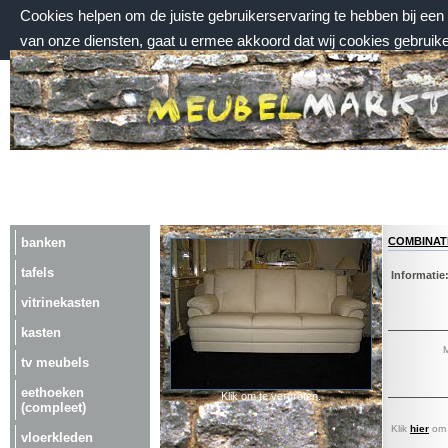
Cookies helpen om de juiste gebruikerservaring te hebben bij ee
van onze diensten, gaat u ermee akkoord dat wij cookies gebruik
vrijdag 7 augustus 2026, 11:05 uur
Welkom bij Meubelmarktplein.nl
combinat
banken
tafels
Informatie
vitrinekasten
kasten
M
tv meubels
eethoeken
Klik om te vergroten.
(compleet)
Klik
hier
om a
vloerkleden