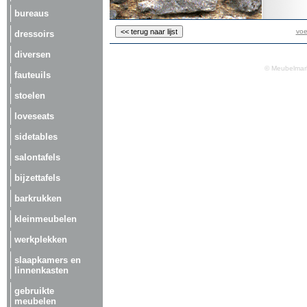
bureaus
voe
dressoirs
diversen
© Meubelmark
fauteuils
stoelen
loveseats
sidetables
salontafels
bijzettafels
barkrukken
kleinmeubelen
werkplekken
slaapkamers en
linnenkasten
gebruikte
meubelen