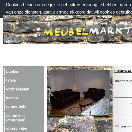
Cookies helpen om de juiste gebruikerservaring te hebben bij ee
van onze diensten, gaat u ermee akkoord dat wij cookies gebruik
donderdag 6 augustus 2026, 05:05 uur
Welkom bij Meubelmarktplein.nl
combinat
banken
tafels
Informatie
vitrinekasten
kasten
M
tv meubels
eethoeken
Klik om te vergroten.
(compleet)
Klik
hier
om a
vloerkleden