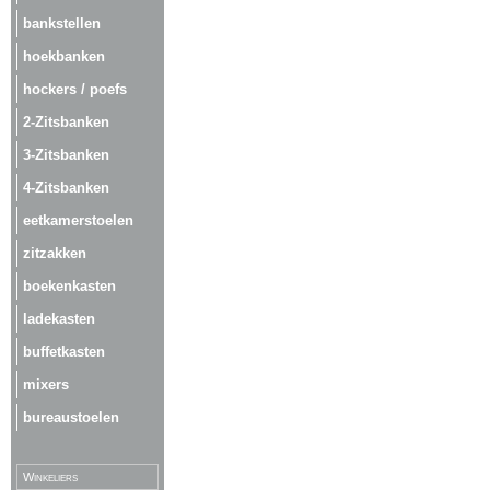
bankstellen
hoekbanken
hockers / poefs
2-Zitsbanken
3-Zitsbanken
4-Zitsbanken
eetkamerstoelen
zitzakken
boekenkasten
ladekasten
buffetkasten
mixers
bureaustoelen
Winkeliers