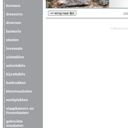
bureaus
voe
dressoirs
diversen
© Meubelmark
fauteuils
stoelen
loveseats
sidetables
salontafels
bijzettafels
barkrukken
kleinmeubelen
werkplekken
slaapkamers en
linnenkasten
gebruikte
meubelen