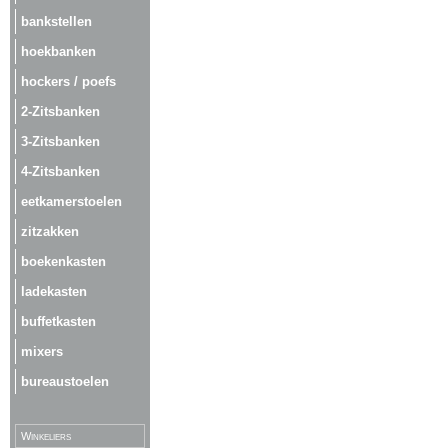
bankstellen
hoekbanken
hockers / poefs
2-Zitsbanken
3-Zitsbanken
4-Zitsbanken
eetkamerstoelen
zitzakken
boekenkasten
ladekasten
buffetkasten
mixers
bureaustoelen
Winkeliers