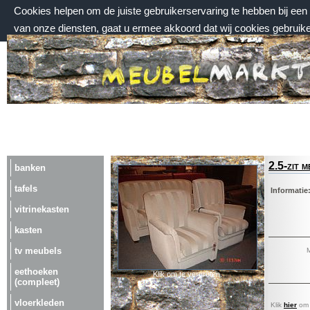
Cookies helpen om de juiste gebruikerservaring te hebben bij ee
van onze diensten, gaat u ermee akkoord dat wij cookies gebruik
zondag 9 augustus 2026, 13:21 uur
Welkom bij Meubelmarktplein.nl
2.5-zit 
banken
tafels
Informatie
vitrinekasten
kasten
tv meubels
M
eethoeken
Klik om te vergroten.
(compleet)
vloerkleden
Klik
hier
om a