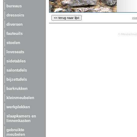
bureaus
dressoirs
voe
diversen
fauteuils
© Meubelmark
stoelen
loveseats
sidetables
salontafels
bijzettafels
barkrukken
kleinmeubelen
werkplekken
slaapkamers en
linnenkasten
gebruikte
meubelen