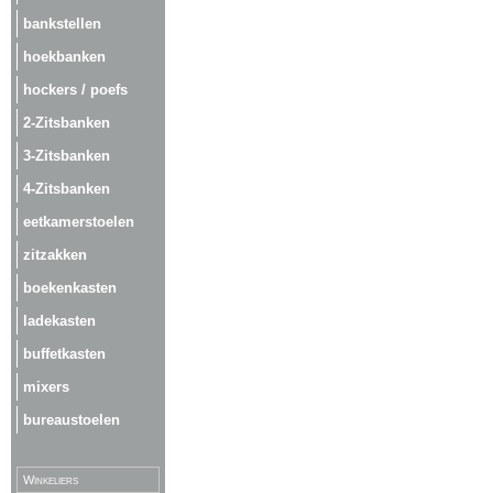
bankstellen
hoekbanken
hockers / poefs
2-Zitsbanken
3-Zitsbanken
4-Zitsbanken
eetkamerstoelen
zitzakken
boekenkasten
ladekasten
buffetkasten
mixers
bureaustoelen
Winkeliers