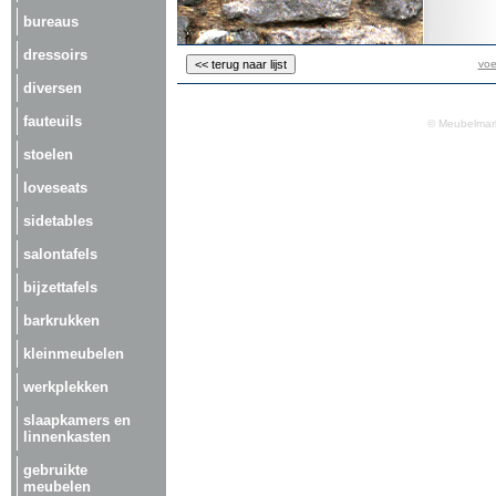
bureaus
dressoirs
voe
diversen
fauteuils
© Meubelmark
stoelen
loveseats
sidetables
salontafels
bijzettafels
barkrukken
kleinmeubelen
werkplekken
slaapkamers en
linnenkasten
gebruikte
meubelen