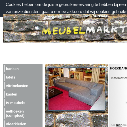
Cookies helpen om de juiste gebruikerservaring te hebben bij ee
van onze diensten, gaat u ermee akkoord dat wij cookies gebruik
zaterdag 8 augustus 2026, 08:58 uur
Welkom bij Meubelmarktplein.nl
hoekban
banken
tafels
Informatie
vitrinekasten
kasten
tv meubels
M
eethoeken
Klik om te vergroten.
(compleet)
vloerkleden
Klik
hier
om a