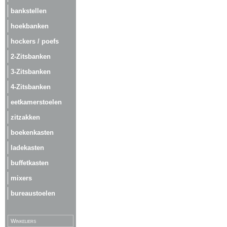
bankstellen
hoekbanken
hockers / poefs
2-Zitsbanken
3-Zitsbanken
4-Zitsbanken
eetkamerstoelen
zitzakken
boekenkasten
ladekasten
buffetkasten
mixers
bureaustoelen
Winkeliers