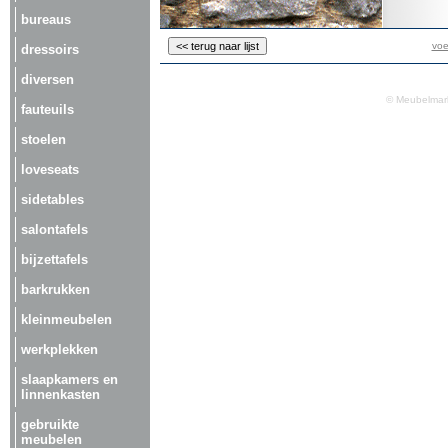
bureaus
voe
dressoirs
diversen
© Meubelmark
fauteuils
stoelen
loveseats
sidetables
salontafels
bijzettafels
barkrukken
kleinmeubelen
werkplekken
slaapkamers en
linnenkasten
gebruikte
meubelen