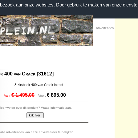
n bezoek aan onze websites. Door gebruik te maken van onze dienste
Home
|
Contact
|
Favorieten
advertenties:
nk 400 van Crack [31612]
:
3-zitsbank 400 van Crack in stof
€ 1.495,00
€ 895,00
Van:
Voor:
eer weten over dit produkt? Vraag informatie aan.
lle advertenties van deze adverteerder te bekijken.