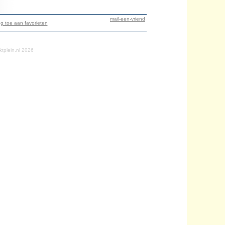
mail-een-vriend
g toe aan favorieten
tplein.nl 2026