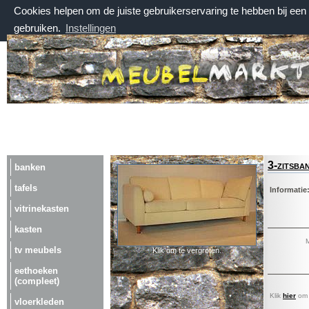
Cookies helpen om de juiste gebruikerservaring te hebben bij ee
gebruiken.
Instellingen
zaterdag 8 augustus 2026, 15:48 uur
Welkom bij Meubelmarktplein.nl
3-zitsba
banken
tafels
Informatie
vitrinekasten
kasten
M
tv meubels
Klik om te vergroten.
eethoeken
(compleet)
Klik
hier
om a
vloerkleden