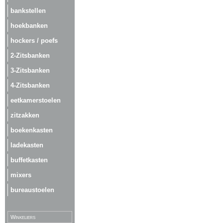
bankstellen
hoekbanken
hockers / poefs
2-Zitsbanken
3-Zitsbanken
4-Zitsbanken
eetkamerstoelen
zitzakken
boekenkasten
ladekasten
buffetkasten
mixers
bureaustoelen
Winkeliers