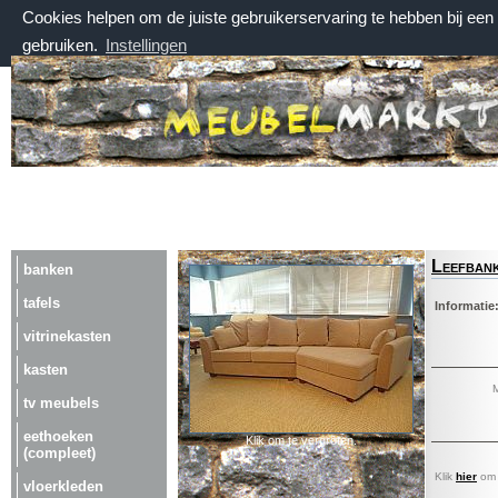
Cookies helpen om de juiste gebruikerservaring te hebben bij ee
gebruiken.
Instellingen
zaterdag 8 augustus 2026, 08:04 uur
Welkom bij Meubelmarktplein.nl
Leefban
banken
tafels
Informatie
vitrinekasten
kasten
M
tv meubels
eethoeken
Klik om te vergroten.
(compleet)
Klik
hier
om a
vloerkleden