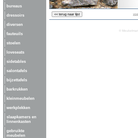
bureaus
voe
dressoirs
diversen
© Meubelmark
fauteuils
stoelen
loveseats
sidetables
salontafels
bijzettafels
barkrukken
kleinmeubelen
werkplekken
slaapkamers en
linnenkasten
gebruikte
meubelen