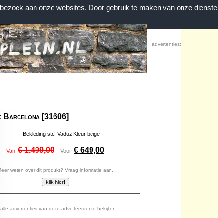
n bezoek aan onze websites. Door gebruik te maken van onze dienste
Home
|
Contact
|
Favorieten
advertenties:
k Barcelona [31606]
:
Bekleding stof Vaduz Kleur beige
€ 1.499,00
€ 649,00
Van:
Voor:
eer weten over dit produkt? Vraag informatie aan.
lle advertenties van deze adverteerder te bekijken.