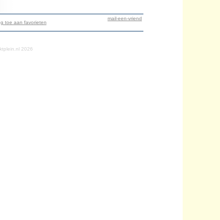
mail-een-vriend
g toe aan favorieten
tplein.nl 2026