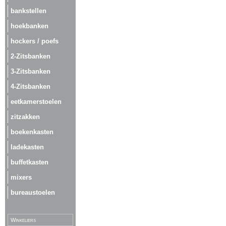
bankstellen
hoekbanken
hockers / poefs
2-Zitsbanken
3-Zitsbanken
4-Zitsbanken
eetkamerstoelen
zitzakken
boekenkasten
ladekasten
buffetkasten
mixers
bureaustoelen
Winkeliers