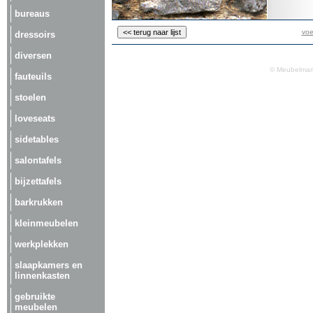
bureaus
voe
dressoirs
diversen
© Meubelmark
fauteuils
stoelen
loveseats
sidetables
salontafels
bijzettafels
barkrukken
kleinmeubelen
werkplekken
slaapkamers en
linnenkasten
gebruikte
meubelen