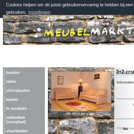
Cookies helpen om de juiste gebruikerservaring te hebben bij ee
gebruiken.
Instellingen
donderdag 6 augustus 2026, 05:22 uur
Welkom bij Meubelmarktplein.nl
3+2-zits
banken
tafels
Informatie
vitrinekasten
kasten
M
tv meubels
Klik om te vergroten.
eethoeken
(compleet)
Klik
hier
om a
vloerkleden