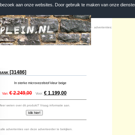
n bezoek aan onze websites. Door gebruik te maken van onze dienste
Home
|
Contact
|
Favorieten
advertenties:
bank [31486]
:
In sterke microvezelstof kleur beige
€ 2.249,00
€ 1.199,00
Van:
Voor:
eer weten over dit produkt? Vraag informatie aan.
lle advertenties van deze adverteerder te bekijken.