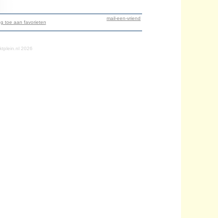
mail-een-vriend
g toe aan favorieten
tplein.nl 2026