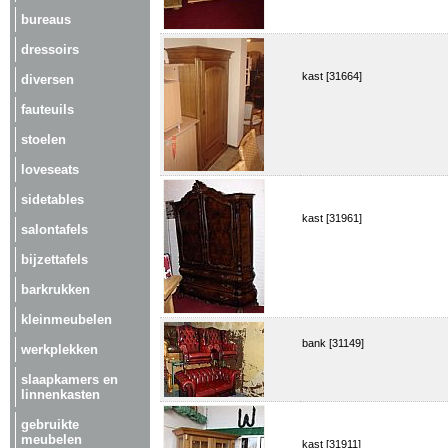
bureaus
dressoirs
kast [31664]
diversen
fauteuils
stoelen
loveseats
sidetables
kast [31961]
salontafels
bijzettafels
barkrukken
kleinmeubelen
bank [31149]
werkplekken
slaapkamers en
linnenkasten
gebruikte
meubelen
kast [31911]