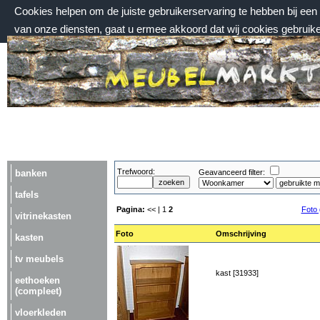
Cookies helpen om de juiste gebruikerservaring te hebben bij ee
van onze diensten, gaat u ermee akkoord dat wij cookies gebruik
zondag 9 augustus 2026, 09:24 uur
Welkom bij Meubelmarktplein.nl
Trefwoord:
banken
Geavanceerd filter:
tafels
Pagina:
<< |
1
2
Foto 
vitrinekasten
Foto
Omschrijving
kasten
tv meubels
kast [31933]
eethoeken
(compleet)
vloerkleden