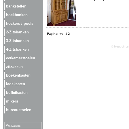
bankstellen
hoekbanken
hockers / poefs
2-Zitsbanken
Pagina:
<< |
1
2
3-Zitsbanken
© Meubelmark
4-Zitsbanken
eetkamerstoelen
zitzakken
boekenkasten
ladekasten
buffetkasten
mixers
bureaustoelen
Winkeliers