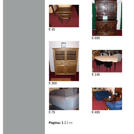
€ 45
€ 695
€ 145
€ 300
€ 75
€ 495
Pagina:
1
2
| >>