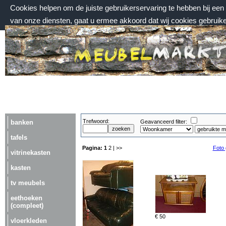
Cookies helpen om de juiste gebruikerservaring te hebben bij ee
van onze diensten, gaat u ermee akkoord dat wij cookies gebruik
vrijdag 7 augustus 2026, 11:19 uur
Welkom bij Meubelmarktplein.nl
Trefwoord:
banken
Geavanceerd filter:
tafels
Pagina:
1
2
| >>
Foto 
vitrinekasten
kasten
tv meubels
eethoeken
(compleet)
€ 50
vloerkleden