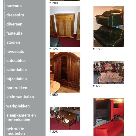
€ 200
bureaus
dressoirs
diversen
fauteuils
stoelen
€ 125
€ 150
loveseats
sidetables
salontafels
bijzettafels
€ 650
barkrukken
€ 950
kleinmeubelen
werkplekken
slaapkamers en
linnenkasten
gebruikte
€ 325
meubelen