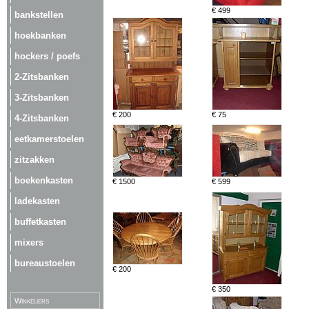
€ 499
bankstellen
hoekbanken
hockers / poefs
2-Zitsbanken
3-Zitsbanken
€ 200
€ 75
4-Zitsbanken
eetkamerstoelen
zitzakken
boekenkasten
€ 1500
€ 599
ladekasten
buffetkasten
mixers
bureaustoelen
€ 200
€ 350
Winkeliers