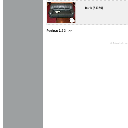
bank [31169]
Pagina:
1
2
3
| >>
© Meubelmark