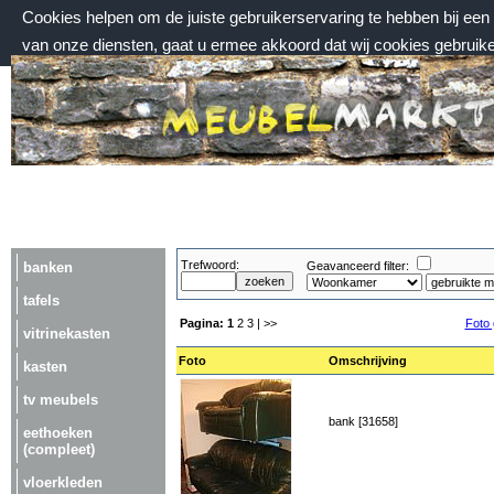
Cookies helpen om de juiste gebruikerservaring te hebben bij ee
van onze diensten, gaat u ermee akkoord dat wij cookies gebruik
donderdag 6 augustus 2026, 05:17 uur
Welkom bij Meubelmarktplein.nl
Trefwoord:
banken
Geavanceerd filter:
tafels
Pagina:
1
2
3
| >>
Foto 
vitrinekasten
Foto
Omschrijving
kasten
tv meubels
bank [31658]
eethoeken
(compleet)
vloerkleden