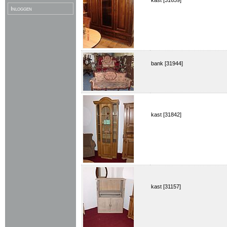
kast [31659]
Inloggen
bank [31944]
kast [31842]
kast [31157]