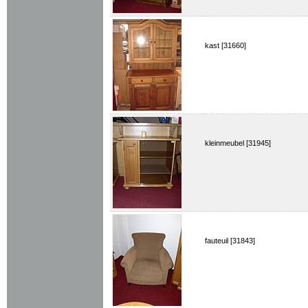
kast [31660]
kleinmeubel [31945]
fauteuil [31843]