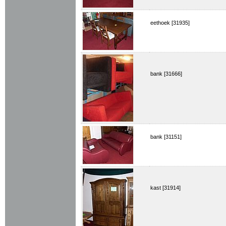
eethoek [31935]
bank [31666]
bank [31151]
kast [31914]