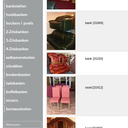
bankstellen
hoekbanken
hockers / poefs
bank [31665]
2-Zitsbanken
3-Zitsbanken
4-Zitsbanken
eetkamerstoelen
bank [31150]
zitzakken
boekenkasten
ladekasten
stoel [31912]
buffetkasten
mixers
bureaustoelen
Winkeliers