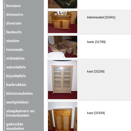
bureaus
dressoirs
kleinmeubel [31941]
diversen
fauteuils
stoelen
bank [31789]
loveseats
sidetables
salontafels
kast [31156]
bijzettafels
barkrukken
kleinmeubelen
werkplekken
slaapkamers en
kast [31934]
linnenkasten
gebruikte
meubelen