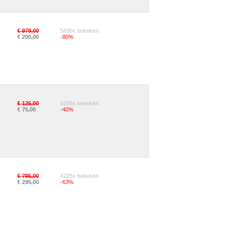
€ 979,00
5630x bekeken
€ 200,00
-80%
€ 125,00
6259x bekeken
€ 75,00
-40%
€ 795,00
6225x bekeken
€ 295,00
-63%