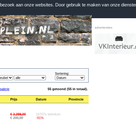
n bezoek aan onze websites. Door gebruik te maken van onze dienste
Home
|
Contact
|
Favorieten
advertenties:
Sortering:
galerie
55 getoond (55 in totaal).
Prijs
Datum
Provincie
€ 2.289,00
16707x bekeken
€ 200,00
-91%