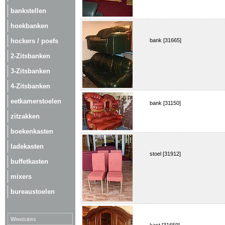
bankstellen
hoekbanken
hockers / poefs
bank [31665]
2-Zitsbanken
3-Zitsbanken
4-Zitsbanken
eetkamerstoelen
bank [31150]
zitzakken
boekenkasten
ladekasten
stoel [31912]
buffetkasten
mixers
bureaustoelen
Winkeliers