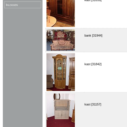
kast [31659]
Inloggen
bank [31944]
kast [31842]
kast [31157]