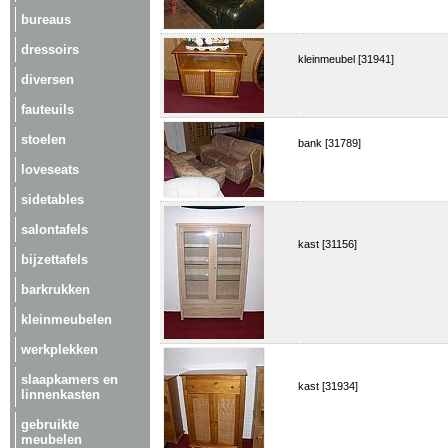
bureaus
dressoirs
kleinmeubel [31941]
diversen
fauteuils
stoelen
bank [31789]
loveseats
sidetables
salontafels
kast [31156]
bijzettafels
barkrukken
kleinmeubelen
werkplekken
slaapkamers en
kast [31934]
linnenkasten
gebruikte
meubelen