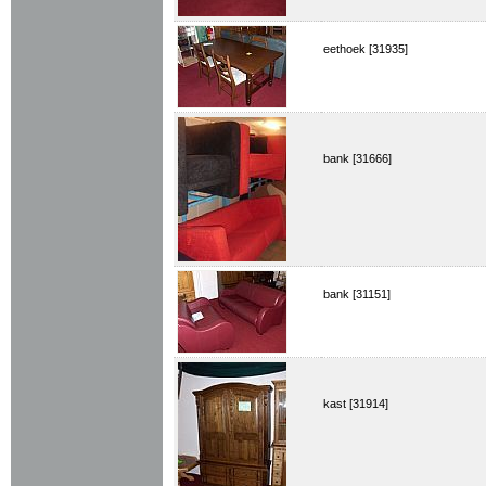
eethoek [31935]
bank [31666]
bank [31151]
kast [31914]