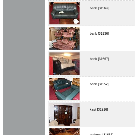
bank [31169]
bank [31936]
bank [31667]
bank [31152]
kast [31916]
eethoek [31661]