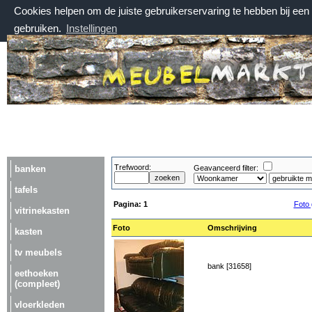
Cookies helpen om de juiste gebruikerservaring te hebben bij ee
gebruiken.
Instellingen
zondag 9 augustus 2026, 14:46 uur
Welkom bij Meubelmarktplein.nl
Trefwoord:
banken
Geavanceerd filter:
tafels
Pagina:
1
Foto 
vitrinekasten
Foto
Omschrijving
kasten
tv meubels
bank [31658]
eethoeken
(compleet)
vloerkleden