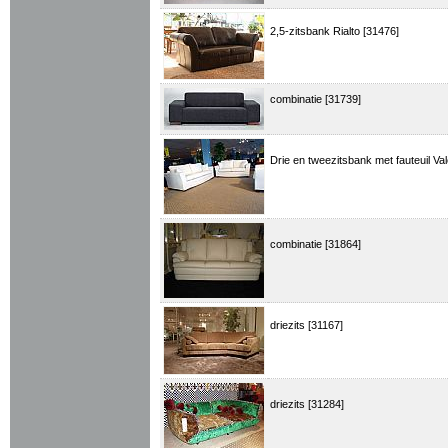
2,5-zitsbank Rialto [31476]
combinatie [31739]
Drie en tweezitsbank met fauteuil Val
combinatie [31864]
driezits [31167]
driezits [31284]