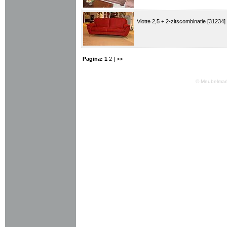
Vlotte 2,5 + 2-zitscombinatie [31234]
Pagina:
1
2
| >>
© Meubelmark