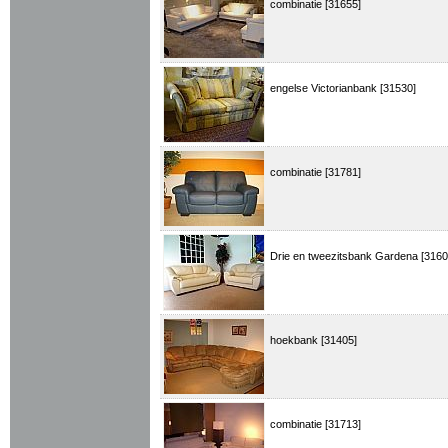
combinatie [31655]
engelse Victorianbank [31530]
combinatie [31781]
Drie en tweezitsbank Gardena [3160
hoekbank [31405]
combinatie [31713]