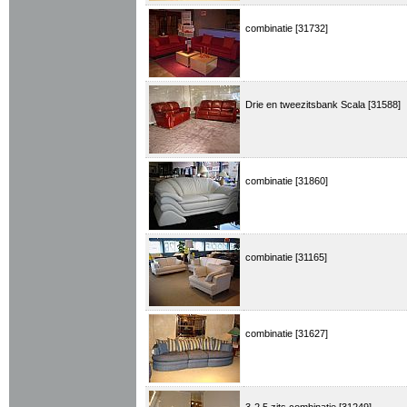
combinatie [31732]
Drie en tweezitsbank Scala [31588]
combinatie [31860]
combinatie [31165]
combinatie [31627]