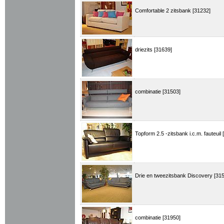
Comfortable 2 zitsbank [31232]
driezits [31639]
combinatie [31503]
Topform 2.5 -zitsbank i.c.m. fauteuil
Drie en tweezitsbank Discovery [31
combinatie [31950]