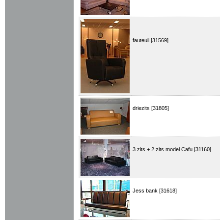
fauteuil [31569]
driezits [31805]
3 zits + 2 zits model Cafu [31160]
Jess bank [31618]