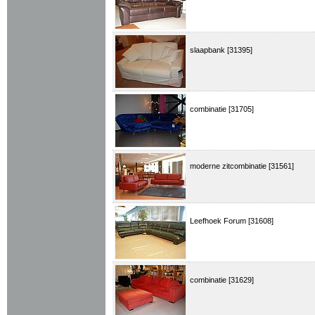
slaapbank [31395]
combinatie [31705]
moderne zitcombinatie [31561]
Leefhoek Forum [31608]
combinatie [31629]