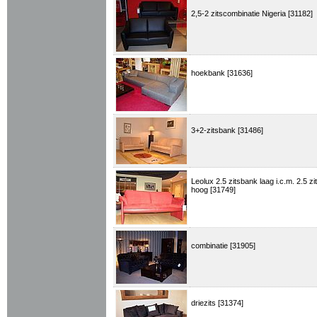
2,5-2 zitscombinatie Nigeria [31182]
hoekbank [31636]
3+2-zitsbank [31486]
Leolux 2.5 zitsbank laag i.c.m. 2.5 zi
hoog [31749]
combinatie [31905]
driezits [31374]