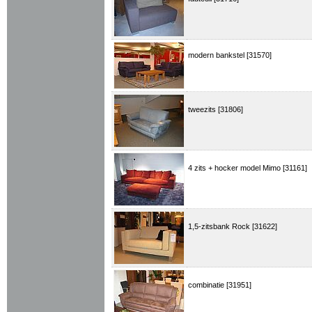
modern bankstel [31570]
tweezits [31806]
4 zits + hocker model Mimo [31161]
1,5-zitsbank Rock [31622]
combinatie [31951]