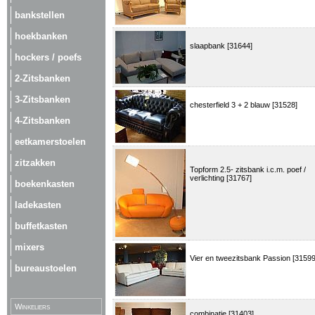
bankstellen
hoekbanken
slaapbank [31644]
hockers / poefs
2-Zitsbanken
3-Zitsbanken
chesterfield 3 + 2 blauw [31528]
4-Zitsbanken
eetkamerstoelen
zitzakken
Topform 2.5- zitsbank i.c.m. poef /
verlichting [31767]
boekenkasten
ladekasten
buffetkasten
mixers
Vier en tweezitsbank Passion [31599
bureaustoelen
Winkeliers
combinatie [31403]