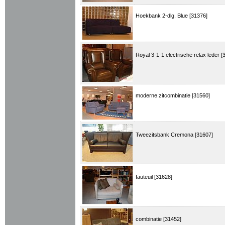
Hoekbank 2-dlg. Blue [31376]
Royal 3-1-1 electrische relax leder [
moderne zitcombinatie [31560]
Tweezitsbank Cremona [31607]
fauteuil [31628]
combinatie [31452]