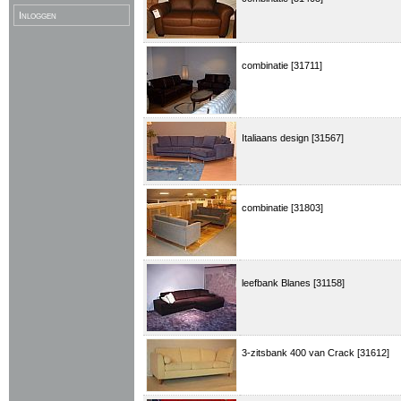
Inloggen
combinatie [31711]
Italiaans design [31567]
combinatie [31803]
leefbank Blanes [31158]
3-zitsbank 400 van Crack [31612]