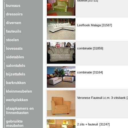
fauteuil [31722]
bureaus
dressoirs
diversen
Leefhoek Malaga [31587]
fauteuils
stoelen
loveseats
combinatie [31859]
sidetables
salontafels
combinatie [31164]
bijzettafels
barkrukken
kleinmeubelen
Veronese Fauteuil i.c.m. 3-zitsbank 
werkplekken
slaapkamers en
linnenkasten
gebruikte
2 zits + fauteuil [31247]
meubelen