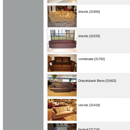
driezits [31656]
driezits [31533]
combinatie [31782]
Driezitsbank Bison [31602]
vierzits [31418]
fauteuil [31716]