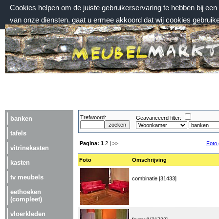
Cookies helpen om de juiste gebruikerservaring te hebben bij ee
van onze diensten, gaat u ermee akkoord dat wij cookies gebruik
zaterdag 8 augustus 2026, 08:59 uur
Welkom bij Meubelmarktplein.nl
Trefwoord:
banken
Geavanceerd filter:
tafels
Pagina:
1
2
| >>
Foto 
vitrinekasten
Foto
Omschrijving
kasten
tv meubels
combinatie [31433]
eethoeken
(compleet)
vloerkleden