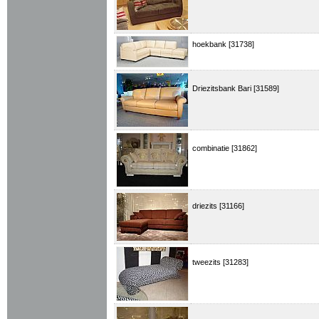
hoekbank [31738]
Driezitsbank Bari [31589]
combinatie [31862]
driezits [31166]
tweezits [31283]