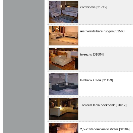
combinatie [31712]
met verstelbare ruggen [31568]
tweezits [31804]
leefbank Cadiz [31159]
Topform Isola hoekbank [31617]
2,5-2 zitscombinatie Victor [31184]