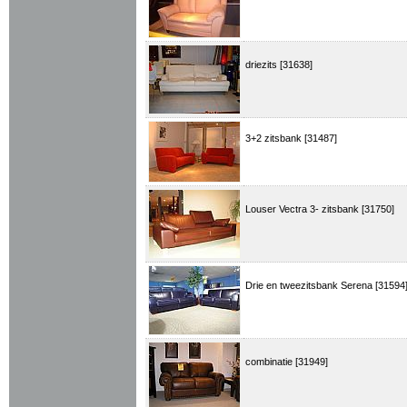
driezits [31638]
3+2 zitsbank [31487]
Louser Vectra 3- zitsbank [31750]
Drie en tweezitsbank Serena [31594
combinatie [31949]