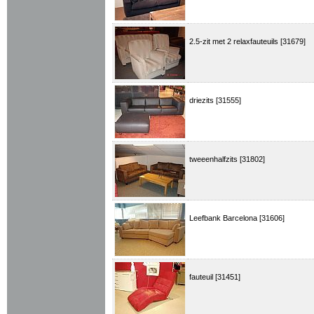
2.5-zit met 2 relaxfauteuils [31679]
driezits [31555]
tweeenhalfzits [31802]
Leefbank Barcelona [31606]
fauteuil [31451]