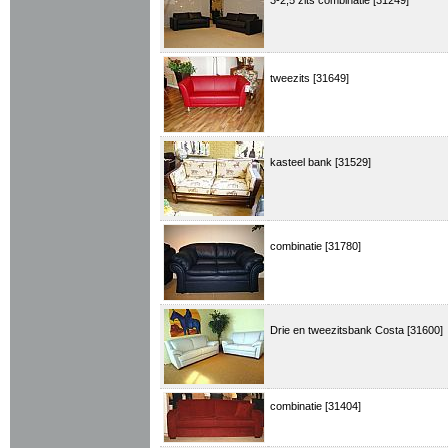
3-2,5 zits combinatie [31249]
tweezits [31649]
kasteel bank [31529]
combinatie [31780]
Drie en tweezitsbank Costa [31600]
combinatie [31404]