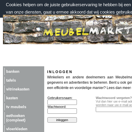
Cookies helpen om de juiste gebruikerservaring te hebben bij ee
van onze diensten, gaat u ermee akkoord dat wij cookies gebruik
vrijdag 7 augustus 2026, 22:55 uur
Welkom bij Meubelmarktplein.nl
banken
I N L O G G E N
Winkeliers en andere deelnemers aan Meubelma
tafels
gegevens en advertenties te beheren. Bent u ook ge
een efficiënte en voordelige manier? Lees dan meer
vitrinekasten
kasten
Gebruikersnaam:
Wachtwoord vergeten?
Vul dan hier uw e-mail a
worden naar uw e-mail a
tv meubels
Wachtwoord:
eethoeken
(compleet)
vloerkleden