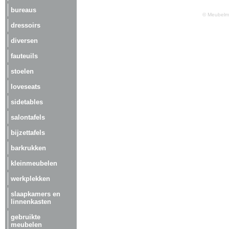
bureaus
© Meubelma
dressoirs
diversen
fauteuils
stoelen
loveseats
sidetables
salontafels
bijzettafels
barkrukken
kleinmeubelen
werkplekken
slaapkamers en
linnenkasten
gebruikte
meubelen