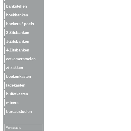
bankstellen
hoekbanken
hockers / poefs
2-Zitsbanken
3-Zitsbanken
4-Zitsbanken
eetkamerstoelen
zitzakken
boekenkasten
ladekasten
buffetkasten
mixers
bureaustoelen
Winkeliers