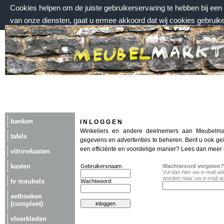
Cookies helpen om de juiste gebruikerservaring te hebben bij ee
van onze diensten, gaat u ermee akkoord dat wij cookies gebruik
donderdag 6 augustus 2026, 22:48 uur
Welkom bij Meubelmarktplein.nl
banken
I N L O G G E N
Winkeliers en andere deelnemers aan Meubelma
tafels
gegevens en advertenties te beheren. Bent u ook ge
een efficiënte en voordelige manier? Lees dan meer
vitrinekasten
kasten
Gebruikersnaam:
Wachtwoord vergeten?
Vul dan hier uw e-mail a
worden naar uw e-mail a
tv meubels
Wachtwoord:
eethoeken
(compleet)
vloerkleden