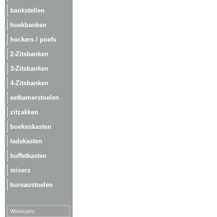
bankstellen
hoekbanken
hockers / poefs
2-Zitsbanken
3-Zitsbanken
4-Zitsbanken
eetkamerstoelen
zitzakken
boekenkasten
ladekasten
buffetkasten
mixers
bureaustoelen
Winkeliers