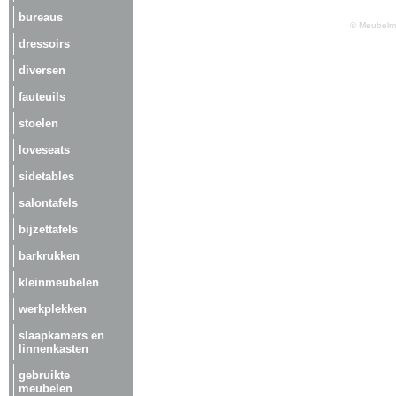
bureaus
© Meubelma
dressoirs
diversen
fauteuils
stoelen
loveseats
sidetables
salontafels
bijzettafels
barkrukken
kleinmeubelen
werkplekken
slaapkamers en
linnenkasten
gebruikte
meubelen