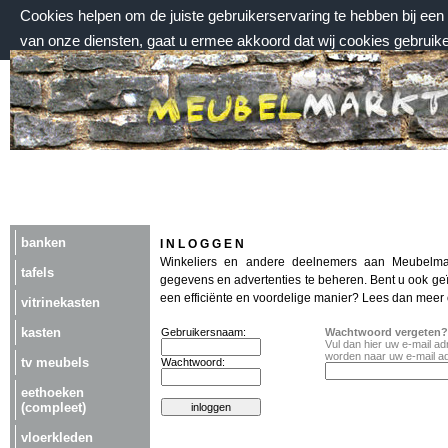
Cookies helpen om de juiste gebruikerservaring te hebben bij ee
van onze diensten, gaat u ermee akkoord dat wij cookies gebruik
zondag 9 augustus 2026, 15:38 uur
Welkom bij Meubelmarktplein.nl
banken
I N L O G G E N
Winkeliers en andere deelnemers aan Meubelma
tafels
gegevens en advertenties te beheren. Bent u ook ge
een efficiënte en voordelige manier? Lees dan meer
vitrinekasten
kasten
Gebruikersnaam:
Wachtwoord vergeten?
Vul dan hier uw e-mail a
worden naar uw e-mail a
tv meubels
Wachtwoord:
eethoeken
(compleet)
vloerkleden