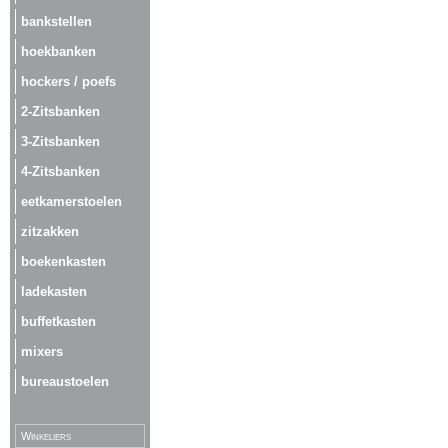
bankstellen
hoekbanken
hockers / poefs
2-Zitsbanken
3-Zitsbanken
4-Zitsbanken
eetkamerstoelen
zitzakken
boekenkasten
ladekasten
buffetkasten
mixers
bureaustoelen
Winkeliers