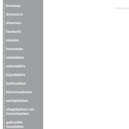
bureaus
© Meubelma
dressoirs
diversen
fauteuils
stoelen
loveseats
sidetables
salontafels
bijzettafels
barkrukken
kleinmeubelen
werkplekken
slaapkamers en
linnenkasten
gebruikte
meubelen