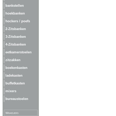
bankstellen
hoekbanken
hockers / poefs
2-Zitsbanken
3-Zitsbanken
4-Zitsbanken
eetkamerstoelen
zitzakken
boekenkasten
ladekasten
buffetkasten
mixers
bureaustoelen
Winkeliers