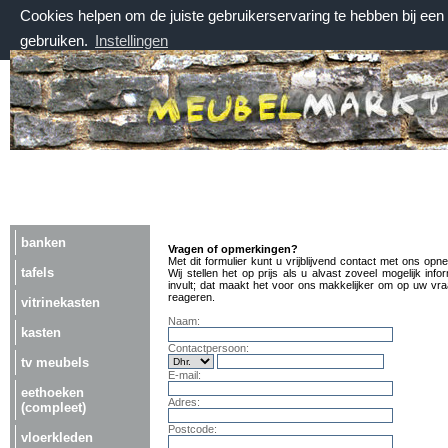
Cookies helpen om de juiste gebruikerservaring te hebben bij ee
gebruiken.
Instellingen
vrijdag 7 augustus 2026, 16:13 uur
Welkom bij Meubelmarktplein.nl
banken
Vragen of opmerkingen?
Met dit formulier kunt u vrijblijvend contact met ons opn
tafels
Wij stellen het op prijs als u alvast zoveel mogelijk info
invult; dat maakt het voor ons makkelijker om op uw vra
reageren.
vitrinekasten
Naam:
kasten
Contactpersoon:
tv meubels
E-mail:
eethoeken
Adres:
(compleet)
Postcode:
vloerkleden