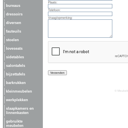
Plaats:
bureaus
Telefoon:
dressoirs
Vraag/opmerking:
diversen
fauteuils
stoelen
loveseats
sidetables
salontafels
bijzettafels
barkrukken
kleinmeubelen
© Meubelm
werkplekken
slaapkamers en
linnenkasten
gebruikte
meubelen