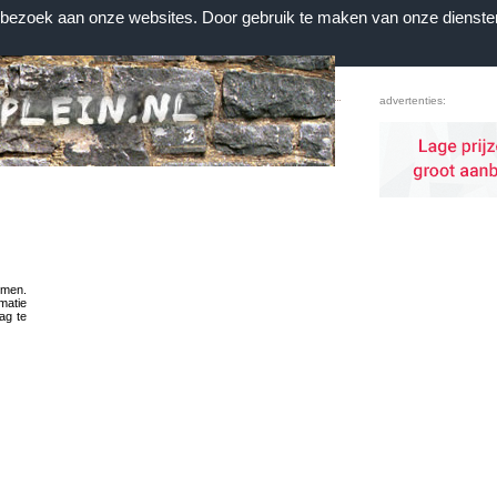
n bezoek aan onze websites. Door gebruik te maken van onze dienste
Home
|
Contact
|
Favorieten
advertenties:
emen.
rmatie
ag te