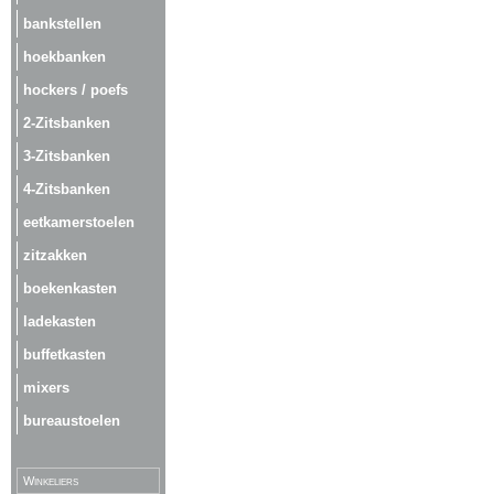
bankstellen
hoekbanken
hockers / poefs
2-Zitsbanken
3-Zitsbanken
4-Zitsbanken
eetkamerstoelen
zitzakken
boekenkasten
ladekasten
buffetkasten
mixers
bureaustoelen
Winkeliers