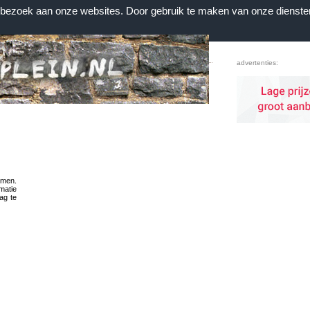
n bezoek aan onze websites. Door gebruik te maken van onze dienste
Home
|
Contact
|
Favorieten
advertenties:
emen.
rmatie
ag te