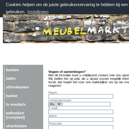
Cookies helpen om de juiste gebruikerservaring te hebben bij ee
gebruiken.
Instellingen
vrijdag 7 augustus 2026, 03:08 uur
Welkom bij Meubelmarktplein.nl
banken
Vragen of opmerkingen?
Met dit formulier kunt u vrijblijvend contact met ons opn
tafels
Wij stellen het op prijs als u alvast zoveel mogelijk info
invult; dat maakt het voor ons makkelijker om op uw vra
reageren.
vitrinekasten
Naam:
kasten
Contactpersoon:
tv meubels
E-mail:
eethoeken
Adres:
(compleet)
Postcode:
vloerkleden