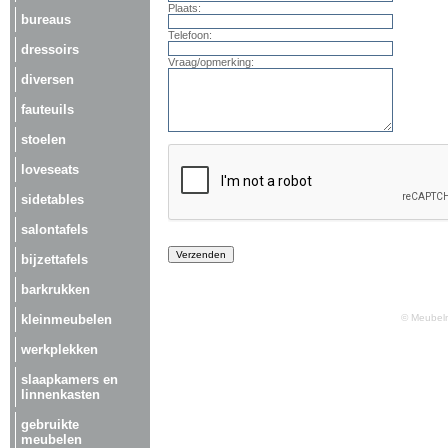
Plaats:
bureaus
Telefoon:
dressoirs
Vraag/opmerking:
diversen
fauteuils
stoelen
loveseats
sidetables
salontafels
bijzettafels
barkrukken
kleinmeubelen
© Meubelm
werkplekken
slaapkamers en
linnenkasten
gebruikte
meubelen