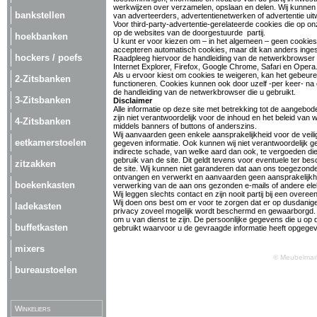
werkwijzen over verzamelen, opslaan en delen. Wij kunnen 
bankstellen
van adverteerders, advertentienetwerken of advertentie uitw
Voor third-party-advertentie-gerelateerde cookies die op on
op de websites van de doorgestuurde partij.
hoekbanken
U kunt er voor kiezen om – in het algemeen – geen cookie
accepteren automatisch cookies, maar dit kan anders inges
hockers / poefs
Raadpleeg hiervoor de handleiding van de netwerkbrowser di
Internet Explorer, Firefox, Google Chrome, Safari en Opera
Als u ervoor kiest om cookies te weigeren, kan het gebeu
2-Zitsbanken
functioneren. Cookies kunnen ook door uzelf -per keer- na
de handleiding van de netwerkbrowser die u gebruikt.
3-Zitsbanken
Disclaimer
Alle informatie op deze site met betrekking tot de aangebo
zijn niet verantwoordelijk voor de inhoud en het beleid va
4-Zitsbanken
middels banners of buttons of anderszins.
Wij aanvaarden geen enkele aansprakelijkheid voor de veilig
eetkamerstoelen
gegeven informatie. Ook kunnen wij niet verantwoordelijk 
indirecte schade, van welke aard dan ook, te vergoeden die v
gebruik van de site. Dit geldt tevens voor eventuele ter b
zitzakken
de site. Wij kunnen niet garanderen dat aan ons toegezonde
ontvangen en verwerkt en aanvaarden geen aansprakelijkhei
boekenkasten
verwerking van de aan ons gezonden e-mails of andere elek
Wij leggen slechts contact en zijn nooit partij bij een over
Wij doen ons best om er voor te zorgen dat er op dusdan
ladekasten
privacy zoveel mogelijk wordt beschermd en gewaarborgd. W
om u van dienst te zijn. De persoonlijke gegevens die u op d
buffetkasten
gebruikt waarvoor u de gevraagde informatie heeft opgege
mixers
© Meubelmark
bureaustoelen
Winkeliers