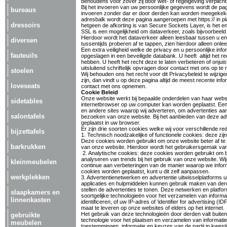
behoudens voor zover zij door wet- of regelgeving verplic
Bij het invoeren van uw persoonlijke gegevens wordt de p
bureaus
invoeren zonder dar er door derden kan worden meegekeken.
adresbalk wordt deze pagina aangeroepen met https:// in pla
dressoirs
hetgeen de afkorting is van Secure Sockets Layer, is het enc
SSL is een mogelijkheid om dataverkeer, zoals bijvoorbeeld 
Hierdoor wordt het dataverkeer alleen leesbaar tussen u en d
diversen
tussentijds proberen af te tappen, zien hierdoor alleen onle
Een extra veiligheid welke de privacy en u persoonlijke in
fauteuils
opgeslagen in een beveiligde databank. U heeft altijd het re
hebben. U heeft het recht deze te laten verbeteren of onju
uitsluitend schriftelijk opvragen door contact met ons op te
stoelen
Wij behouden ons het recht voor dit Privacybeleid te wijzige
zijn, dan vindt u op deze pagina altijd de meest recente inf
loveseats
contact met ons opnemen.
Cookie Beleid
Onze website werkt bij bepaalde onderdelen van haar websi
sidetables
internetbrowser op uw computer kan worden geplaatst. Een
en andere sites waarop wij adverteren, om advertenties aan t
salontafels
bezoeken van onze website. Bij het aanbieden van deze adv
geplaatst in uw browser.
Er zijn drie soorten cookies welke wij voor verschillende r
bijzettafels
1. Technisch noodzakelijke of functionele cookies: deze zij
Deze cookies worden gebruikt om onze website beter af t
barkrukken
van onze website. Hierdoor wordt het gebruikersgemak va
2. Analytische cookies: deze cookies worden gebruikt om bi
analyseren van trends bij het gebruik van onze website. 
kleinmeubelen
continue aan verbeteringen van de manier waarop we infor
cookies worden geplaatst, kunt u dit zelf aanpassen.
werkplekken
3. Advertentienetwerken en advertentie uitwisselplatforms u
applicaties en hulpmiddelen kunnen gebruik maken van derde
stellen de advertenties te tonen. Deze netwerken en platf
slaapkamers en
soortgelijke technologieën voor het verzamelen van informa
linnenkasten
identificeren, of uw IP-adres of ‘identifier for advertising 
maat te leveren op onze websites of elders op het internet.
Het gebruik van deze technologieën door derden valt buiten
gebruikte
technologie voor het plaatsen en verzamelen van informatie
meubelen
toestemmingen, informatie en keuzes van de partij in kwes