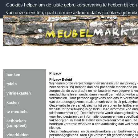
Cookies helpen om de juiste gebruikerservaring te hebben bij ee
van onze diensten, gaat u ermee akkoord dat wij cookies gebruik
donderdag 6 augustus 2026, 22:46 uur
Welkom bij Meubelmarktplein.nl
Privacy
banken
Privacy Beleid
Wij nemen onze verplichtingen ten aanzien van uw privacy
tafels
zeer serieus. Wij hebben dan ook passende technische en
zorgen dat de overdracht en het bewaren van gegevens veil
vitrinekasten
aandachtig te lezen omdat daarin wordt vermeld op welke 
verzamelen. Door persoonsgegevens aan ons te verstrekken
van persoonsgegevens zoals omschreven in dit privacybele
kasten
Onze website verzamelt slechts tot personen herleidbare info
website ter beschikking is gesteld. Deze informatie kan on
tv meubels
telefoonnummer (s). Deze informatie wordt alleen gebruikt v
voor het toesturen van informatie, doorgeven van specific
vakbedrijven in staat te stellen een overeenkomst met u te
eethoeken
bedrijven verstrekt waarvan u een aanbieding dan wel meer i
(compleet)
niet toe.
Onze medewerkers en de medewerkers van bedrijven bij wi
vloerkleden
persoonsgegevens. Allen zijn verplicht tot geheimhouding